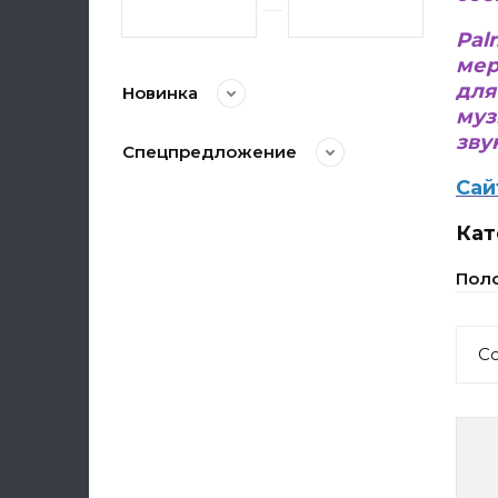
Pal
мер
для
Новинка
муз
зву
Спецпредложение
Сай
Кат
Поло
С